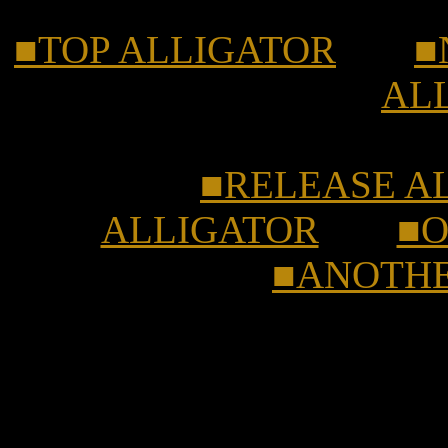
■TOP ALLIGATOR
■
AL
■RELEASE A
ALLIGATOR
■O
■ANOTHE