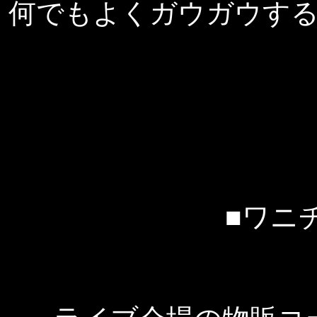
何でもよくガウガウす
■ワニ