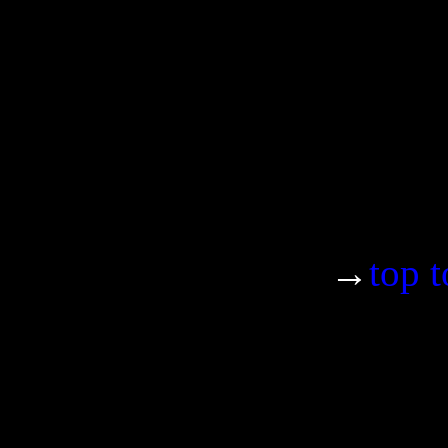
→
top t