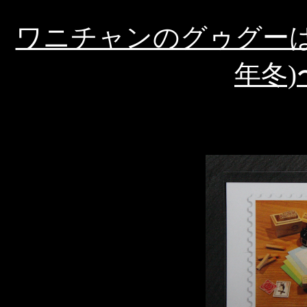
ワニチャンのグゥグーはが
年冬)