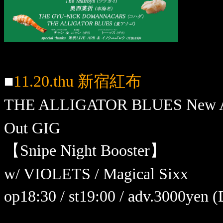
■
11.20.thu 新宿紅布
THE ALLIGATOR BLUES New
Out GIG
【Snipe Night Booster】
w/ VIOLETS / Magical Sixx
op18:30 / st19:00 / adv.3000yen